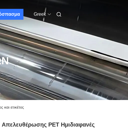
όσπασμα
Greek
ΩΝ
 και ετικέτες
μ Απελευθέρωσης PET Ημιδιαφανές