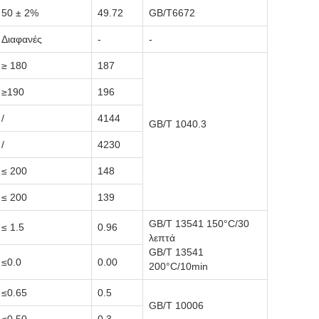
50 ± 2%
49.72
GB/T6672
Διαφανές
-
-
≥ 180
187
≥190
196
/
4144
GB/T 1040.3
/
4230
≤ 200
148
≤ 200
139
GB/T 13541 150°C/30
≤ 1.5
0.96
λεπτά
GB/T 13541
≤0.0
0.00
200°C/10min
≤0.65
0.5
GB/T 10006