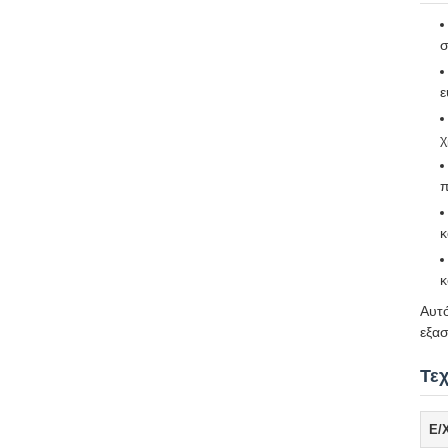
σ
ε
χ
π
κ
κ
Αυτό
εξασ
Τε
Ε/