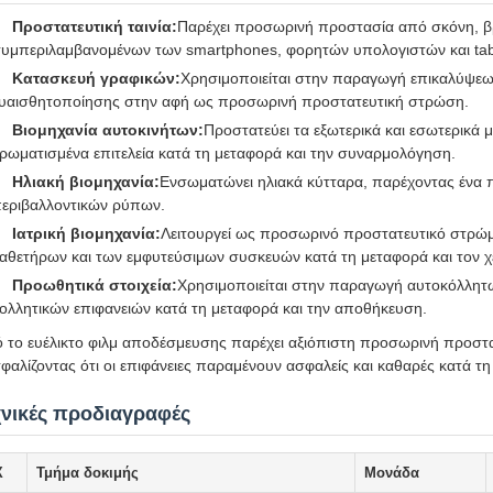
Προστατευτική ταινία:
Παρέχει προσωρινή προστασία από σκόνη, βρω
υμπεριλαμβανομένων των smartphones, φορητών υπολογιστών και tab
Κατασκευή γραφικών:
Χρησιμοποιείται στην παραγωγή επικαλύψεω
υαισθητοποίησης στην αφή ως προσωρινή προστατευτική στρώση.
Βιομηχανία αυτοκινήτων:
Προστατεύει τα εξωτερικά και εσωτερικά 
ρωματισμένα επιτελεία κατά τη μεταφορά και την συναρμολόγηση.
Ηλιακή βιομηχανία:
Ενσωματώνει ηλιακά κύτταρα, παρέχοντας ένα π
εριβαλλοντικών ρύπων.
Ιατρική βιομηχανία:
Λειτουργεί ως προσωρινό προστατευτικό στρώμ
αθετήρων και των εμφυτεύσιμων συσκευών κατά τη μεταφορά και τον χ
Προωθητικά στοιχεία:
Χρησιμοποιείται στην παραγωγή αυτοκόλλητω
ολλητικών επιφανειών κατά τη μεταφορά και την αποθήκευση.
 το ευέλικτο φιλμ αποδέσμευσης παρέχει αξιόπιστη προσωρινή προστασ
φαλίζοντας ότι οι επιφάνειες παραμένουν ασφαλείς και καθαρές κατά τη
χνικές προδιαγραφές
Χ
Τμήμα δοκιμής
Μονάδα