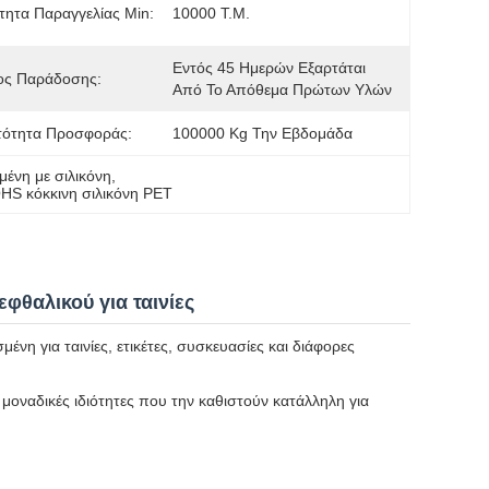
ητα Παραγγελίας Min:
10000 Τ.μ.
Εντός 45 Ημερών Εξαρτάται 
ος Παράδοσης:
Από Το Απόθεμα Πρώτων Υλών
τότητα Προσφοράς:
100000 Kg Την Εβδομάδα
μένη με σιλικόνη
, 
S κόκκινη σιλικόνη PET
φθαλικού για ταινίες
νη για ταινίες, ετικέτες, συσκευασίες και διάφορες
οναδικές ιδιότητες που την καθιστούν κατάλληλη για