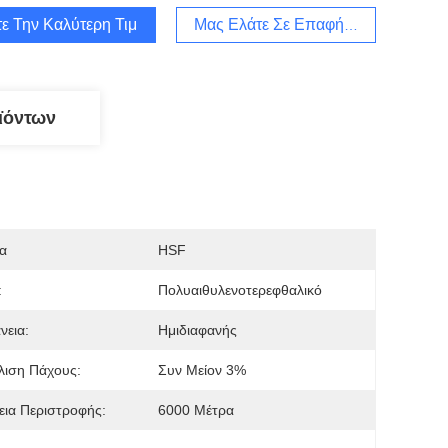
ε Την Καλύτερη Τιμή
Μας Ελάτε Σε Επαφή Με
ϊόντων
α
HSF
:
Πολυαιθυλενοτερεφθαλικό
νεια:
Ημιδιαφανής
λιση Πάχους:
Συν Μείον 3%
εια Περιστροφής:
6000 Μέτρα