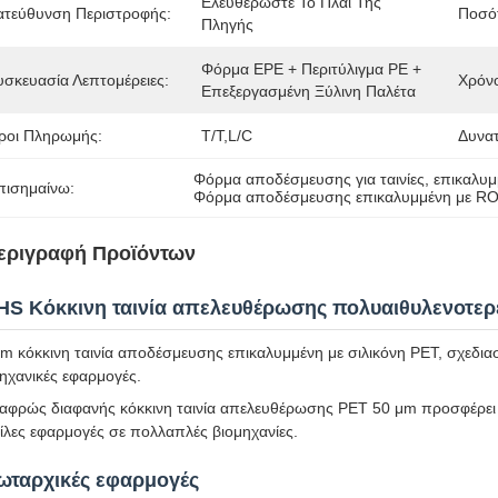
Ελευθερώστε Το Πλάι Της 
ατεύθυνση Περιστροφής:
Ποσότ
Πληγής
Φόρμα EPE + Περιτύλιγμα PE + 
υσκευασία Λεπτομέρειες:
Χρόν
Επεξεργασμένη Ξύλινη Παλέτα
ροι Πληρωμής:
T/T,L/C
Δυνα
Φόρμα αποδέσμευσης για ταινίες
, 
επικαλυμ
πισημαίνω:
Φόρμα αποδέσμευσης επικαλυμμένη με ROH
εριγραφή Προϊόντων
HS Κόκκινη ταινία απελευθέρωσης πολυαιθυλενοτερε
m κόκκινη ταινία αποδέσμευσης επικαλυμμένη με σιλικόνη PET, σχεδιασμέ
ηχανικές εφαρμογές.
αφρώς διαφανής κόκκινη ταινία απελευθέρωσης PET 50 μm προσφέρει μ
ίλες εφαρμογές σε πολλαπλές βιομηχανίες.
ωταρχικές εφαρμογές