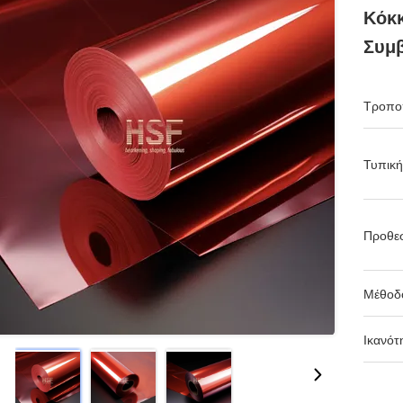
Κόκκ
Συμβ
Τροπο
Τυπική
Προθε
Μέθοδ
Ικανότ