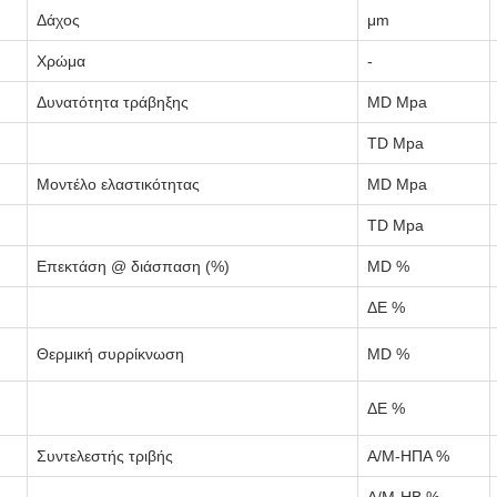
Δάχος
μm
Χρώμα
-
Δυνατότητα τράβηξης
MD Mpa
TD Mpa
Μοντέλο ελαστικότητας
MD Mpa
TD Mpa
Επεκτάση @ διάσπαση (%)
MD %
ΔΕ %
Θερμική συρρίκνωση
MD %
ΔΕ %
Συντελεστής τριβής
Α/Μ-ΗΠΑ %