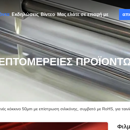
όντα
Εκδηλώσεις
Βίντεο
Μας ελάτε σε επαφή με
απ
ΕΠΤΟΜΈΡΕΙΕΣ ΠΡΟΪΌΝΤ
ς κόκκινο 50μm με επίστρωση σιλικόνης, συμβατό με RoHS, για ταινίες
Φιλ