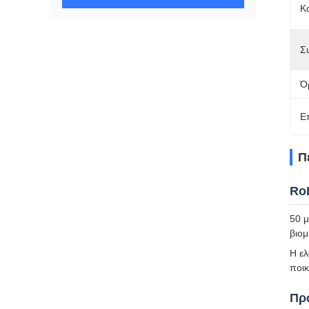
Κ
Σ
Ό
Ε
Π
Ro
50 μ
βιομ
Η ελ
ποικ
Πρ