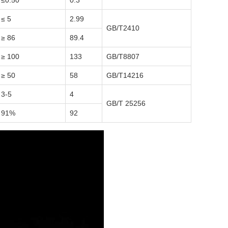
≤0.50
0.3
≤ 5
2.99
GB/T2410
≥ 86
89.4
≥ 100
133
GB/T8807
≥ 50
58
GB/T14216
3-5
4
GB/T 25256
91%
92