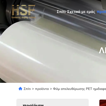
Σπίτι
Σχετικά με εμάς
προϊ
Λ
Σπίτι
>
προϊόντα
>
Φιλμ απελευθέρωσης PET ημιδιαφανέ
προϊόντα