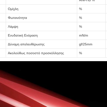
Α/Μ-ΗΒ %
Ομίχλη
%
Φωτεινότητα
%
Λάμψη
%
Ενυδατική Ενόραση
mN/m
Δύναμη απελευθέρωσης
gf/25mm
Ακολούθως ποσοστό προσκόλλησης
%