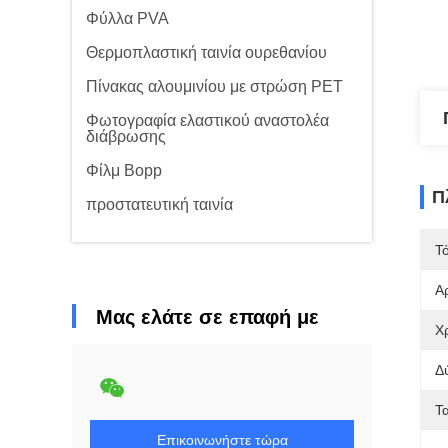
Φύλλα PVA
Θερμοπλαστική ταινία ουρεθανίου
Πίνακας αλουμινίου με στρώση PET
Φωτογραφία ελαστικού αναστολέα
διάβρωσης
Φίλμ Bopp
Π
προστατευτική ταινία
Τ
Α
Μας ελάτε σε επαφή με
Χ
Δ
Τ
Επικοινωνήστε τώρα