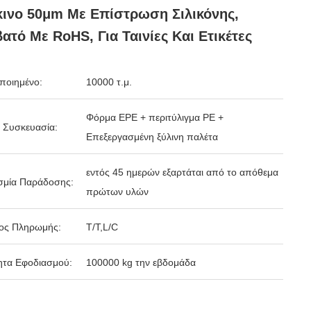
ινο 50μm Με Επίστρωση Σιλικόνης,
ατό Με RoHS, Για Ταινίες Και Ετικέτες
ποιημένο:
10000 τ.μ.
Φόρμα EPE + περιτύλιγμα PE +
 Συσκευασία:
Επεξεργασμένη ξύλινη παλέτα
εντός 45 ημερών εξαρτάται από το απόθεμα
σμία Παράδοσης:
πρώτων υλών
ος Πληρωμής:
T/T,L/C
ητα Εφοδιασμού:
100000 kg την εβδομάδα