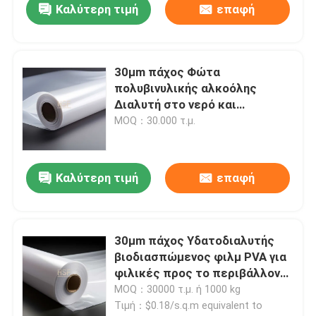
Καλύτερη τιμή
επαφή
30μm πάχος Φώτα
πολυβινυλικής αλκοόλης
Διαλυτή στο νερό και
βιοδιασπώμενη για δοχεία
MOQ：30.000 τ.μ.
απορρυπαντικών και
συσκευασίες
Καλύτερη τιμή
επαφή
30μm πάχος Υδατοδιαλυτής
βιοδιασπώμενος φιλμ PVA για
φιλικές προς το περιβάλλον
συσκευασίες και γεωργία
MOQ：30000 τ.μ. ή 1000 kg
Τιμή：$0.18/s.q.m equivalent to