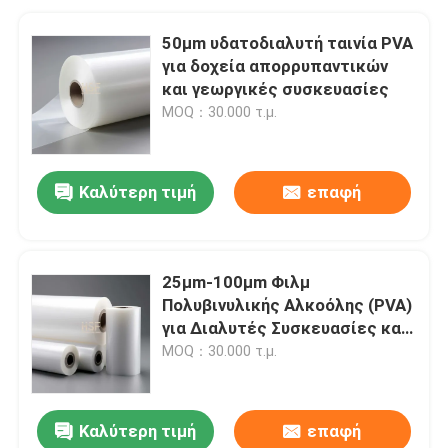
50μm υδατοδιαλυτή ταινία PVA
για δοχεία απορρυπαντικών
και γεωργικές συσκευασίες
MOQ：30.000 τ.μ.
Καλύτερη τιμή
επαφή
25μm-100μm Φιλμ
Πολυβινυλικής Αλκοόλης (PVA)
για Διαλυτές Συσκευασίες και
Βιοδιασπώμενες Εφαρμογές
MOQ：30.000 τ.μ.
Καλύτερη τιμή
επαφή