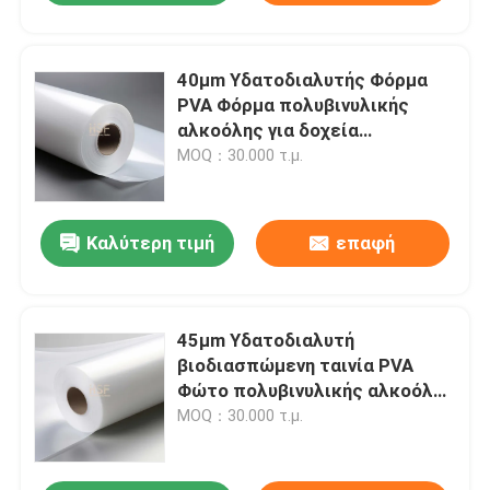
40μm Υδατοδιαλυτής Φόρμα
PVA Φόρμα πολυβινυλικής
αλκοόλης για δοχεία
απορρυπαντικών και
MOQ：30.000 τ.μ.
συσκευασίες 200mm-1600mm
Καλύτερη τιμή
επαφή
45μm Υδατοδιαλυτή
βιοδιασπώμενη ταινία PVA
Φώτο πολυβινυλικής αλκοόλης
για δοχεία απορρυπαντών και
MOQ：30.000 τ.μ.
συσκευασίες