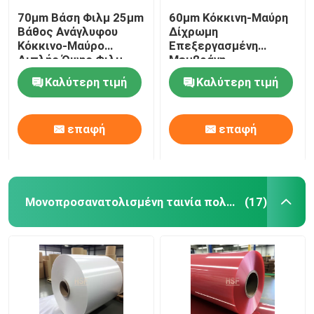
70μm Βάση Φιλμ 25μm
60μm Κόκκινη-Μαύρη
Βάθος Ανάγλυφου
Δίχρωμη
Κόκκινο-Μαύρο
Επεξεργασμένη
Διπλής Όψης Φιλμ
Μεμβράνη
CPP για Συσκευασία
Πολυπροπυλενίου με
Καλύτερη τιμή
Καλύτερη τιμή
Υψηλής Αντοχής σε
Βάθος Ανάγλυφου
Εφελκυσμό και
25μm για Υψηλή
Αντοχής στο Σκίσιμο
Αντοχή σε Εφελκυσμό
επαφή
επαφή
και Αντοχή στο
Σχίσιμο
Μονοπροσανατολισμένη ταινία πολυπροπυλενίου
(17)