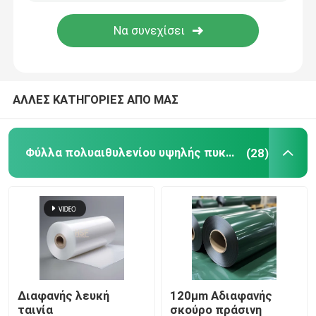
Σχετικά με εμάς
Γύρος εργοστασίων
ΑΛΛΕΣ ΚΑΤΗΓΟΡΙΕΣ ΑΠΟ ΜΑΣ
Ποιοτικός έλεγχος
Φύλλα πολυαιθυλενίου υψηλής πυκνότητας
(28)
επαφή
Ζητήστε ένα απόσπασμα
Φύλλα πολυαιθυλενίου υψηλής πυκνότητας
Διαφανής λευκή
120μm Αδιαφανής
Φύλλα από πολυαιθυλένιο χαμηλής πυκνότητας
ταινία
σκούρο πράσινη