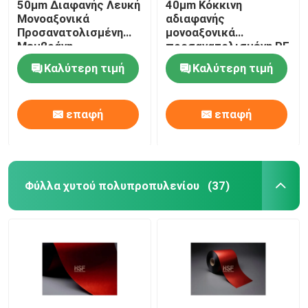
50μm Διαφανής Λευκή
40μm Κόκκινη
Μονοαξονικά
αδιαφανής
Προσανατολισμένη
μονοαξονικά
Μεμβράνη
προσανατολισμένη PE
Πολυαιθυλενίου για
ταινία για
Καλύτερη τιμή
Καλύτερη τιμή
Συσκευασία και
χρωματισμό
Επένδυση
παραθύρων και
διακοσμητικές
επαφή
επαφή
εφαρμογές
Φύλλα χυτού πολυπροπυλενίου
(37)