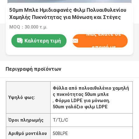
50μm Μπλε Ημιδιαφανές Φιλμ Πολυαιθυλενίου
Χαμηλής Πυκνότητας για Μόνωση και Στέγες
MOQ：30.000 τ.μ.
Μας ελάτε σε
Καλύτερη τιμή
επαφή με
Περιγραφή προϊόντων
Φύλλα από πολυαιθυλένιο χαμηλή
ς πυκνότητας 50um μπλε
Υψηλό φως:
,
Φόρμα LDPE για μόνωση
,
50um γαλάζιο φιλμ LDPE
Όροι πληρωμής
T/T,L/C
Αριθμό μοντέλου
50BLPE