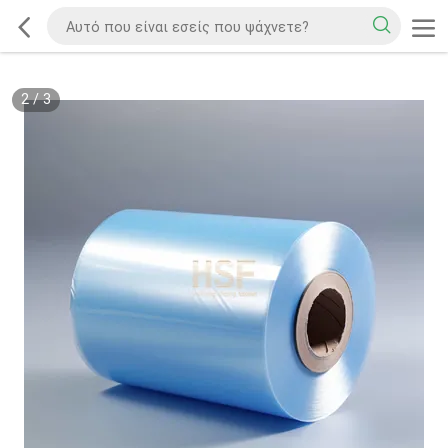
2
/
3