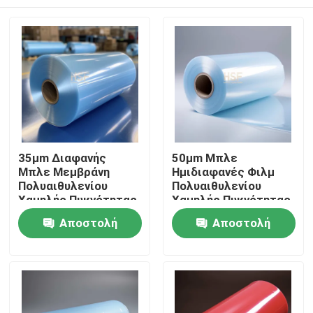
35μm Διαφανής
50μm Μπλε
Μπλε Μεμβράνη
Ημιδιαφανές Φιλμ
Πολυαιθυλενίου
Πολυαιθυλενίου
Χαμηλής Πυκνότητας
Χαμηλής Πυκνότητας
με Μήκος Τυλίγματος
για Μόνωση και
Αρχική Σελίδα
Αποστολή
Αποστολή
8000 Μέτρα
Στέγες
ερώτησης
ερώτησης
Προϊόντα
Βίντεο