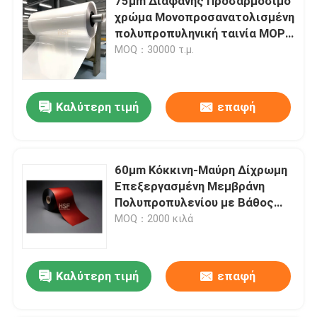
75μm Διαφανής Προσαρμόσιμο
χρώμα Μονοπροσανατολισμένη
πολυπροπυληνική ταινία MOPP
για συσκευασία τροφίμων και
MOQ：30000 τ.μ.
στρώση
Καλύτερη τιμή
επαφή
60μm Κόκκινη-Μαύρη Δίχρωμη
Επεξεργασμένη Μεμβράνη
Πολυπροπυλενίου με Βάθος
Ανάγλυφου 25μm για Υψηλή
MOQ：2000 κιλά
Αντοχή σε Εφελκυσμό και
Αντοχή στο Σχίσιμο
Καλύτερη τιμή
επαφή