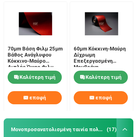
70μm Βάση Φιλμ 25μm
60μm Κόκκινη-Μαύρη
Βάθος Ανάγλυφου
Δίχρωμη
Κόκκινο-Μαύρο
Επεξεργασμένη
Διπλής Όψης Φιλμ
Μεμβράνη
CPP για Συσκευασία
Πολυπροπυλενίου με
Καλύτερη τιμή
Καλύτερη τιμή
Υψηλής Αντοχής σε
Βάθος Ανάγλυφου
Εφελκυσμό και
25μm για Υψηλή
Αντοχής στο Σκίσιμο
Αντοχή σε Εφελκυσμό
επαφή
επαφή
και Αντοχή στο
Σχίσιμο
Μονοπροσανατολισμένη ταινία πολυπροπυλενίου
(17)