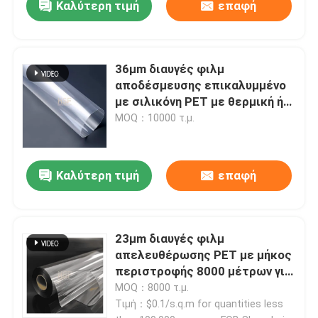
Καλύτερη τιμή
επαφή
36μm διαυγές φιλμ
αποδέσμευσης επικαλυμμένο
με σιλικόνη PET με θερμική ή
υπεριώδη θεραπεία για ταινίες
MOQ：10000 τ.μ.
και ετικέτες
Καλύτερη τιμή
επαφή
Αρχική Σελίδα
23μm διαυγές φιλμ
απελευθέρωσης PET με μήκος
Προϊόντα
περιστροφής 8000 μέτρων για
ηλεκτρονικά και συσκευασίες
MOQ：8000 τ.μ.
Τιμή：$0.1/s.q.m for quantities less
Βίντεο