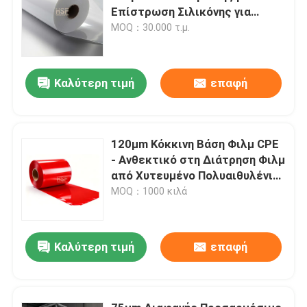
Επίστρωση Σιλικόνης για
Παραγωγή Ετικετών και
MOQ：30.000 τ.μ.
Μεταξοτυπία
Καλύτερη τιμή
επαφή
120μm Κόκκινη Βάση Φιλμ CPE
- Ανθεκτικό στη Διάτρηση Φιλμ
από Χυτευμένο Πολυαιθυλένιο
με Σταθερή Απόδοση
MOQ：1000 κιλά
Χρώματος
Καλύτερη τιμή
επαφή