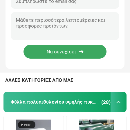
50uM Διαφανής λευκή μονοαξονικά προσανατολισμένη ταινία πολυαιθυλενίου για συσκευασία
80 μικρών Διαφανές λευκό μονό άξιο προσανατολισμένο PE φιλμ που χρησιμοποιείται ως προστατευτικό κάλυμμα
Προσανατολισμένη ταινία πολυαιθυλενίου
Αδιαφανής λευκή μονοαξονικά προσανατολισμένη πολυαιθυλενική ταινία 30 μικρών
40 μm αδιαφανής λευκή φιλμ πολυαιθυλενίου για συσκευασία και επισήμανση
Φύλλα χυτού πολυπροπυλενίου
50 μm Αδιαφανές λευκό μονό άξιο προσανατολισμένο PE φιλμ ανθεκτικό στις καιρικές συνθήκες
80 μικρών Αδιαφανής λευκός μονοπροσανατολισμένος προς τον άξονα PE ταινία ρολ UV ακτινοβολία
Μονοπροσανατολισμένη ταινία πολυπροπυλενίου
30uM Πράσινη μονοαξονικά προσανατολισμένη ταινία περιτύλιξης πολυαιθυλενίου
Σιλικόνη Φόρμα Αποδέσμευσης
ΑΛΛΕΣ ΚΑΤΗΓΟΡΙΕΣ ΑΠΟ ΜΑΣ
Ταινία απελευθέρωσης της PET
Φύλλα πολυαιθυλενίου υψηλής πυκνότητας
(28)
Εφοδιασμός με φθοριούχο πυρίτιο
Αντιστατική ταινία