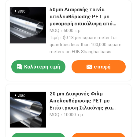
50μm Διαφανής ταινία
απελευθέρωσης PET με
μονομερή επικάλυψη από
σιλικόνη για εφαρμογές
MOQ：6000 τ.μ.
υψηλών επιδόσεων
Τιμή：$0.18 per square meter for
quantities less than 100,000 square
meters on FOB Shanghai basis
Καλύτερη τιμή
επαφή
20 μm Διαφανές Φιλμ
Απελευθέρωσης PET με
Επίστρωση Σιλικόνης για
Θερμική ή UV Σκλήρυνση για
MOQ：10000 τ.μ.
Ταινίες και Ετικέτες