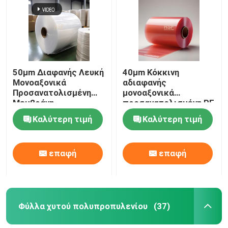
50μm Διαφανής Λευκή
40μm Κόκκινη
Μονοαξονικά
αδιαφανής
Προσανατολισμένη
μονοαξονικά
Μεμβράνη
προσανατολισμένη PE
Πολυαιθυλενίου για
ταινία για
Καλύτερη τιμή
Καλύτερη τιμή
Συσκευασία και
χρωματισμό
Επένδυση
παραθύρων και
διακοσμητικές
επαφή
επαφή
εφαρμογές
Φύλλα χυτού πολυπροπυλενίου
(37)