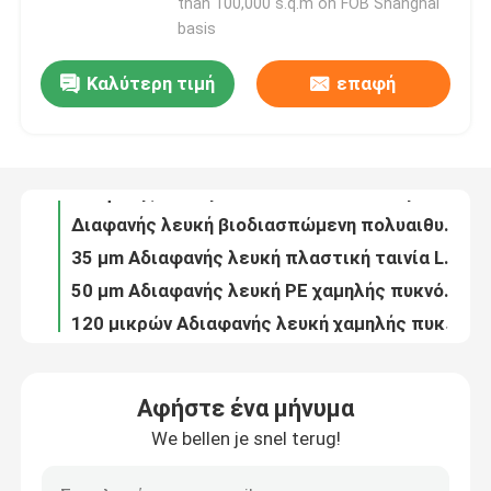
than 100,000 s.q.m on FOB Shanghai
basis
Σχετικά με εμάς
Καλύτερη τιμή
επαφή
Διαφανής λευκή ταινία πολυαιθυλενίου υψηλής πυκνότητας 60uM για καλύμματα θερμοκηπίων
Διαφανής λευκή 80uM πολυαιθυλενική ταινία υψηλής πυκνότητας HDPE ταινία απαλλαγμένη από αλογόντα
Γύρος εργοστασίων
Διαφανής λευκή βιοδιασπώμενη πολυαιθυλενική ταινία 120uM Χρησιμοποίηση στη γεωργία
35 μm Αδιαφανής λευκή πλαστική ταινία LDPE χαμηλής πυκνότητας για συσκευασία ενδυμάτων
Ποιοτικός έλεγχος
50 μm Αδιαφανής λευκή PE χαμηλής πυκνότητας ταινία LDPE ανθεκτική στην υγρασία
120 μικρών Αδιαφανής λευκή χαμηλής πυκνότητας LDPE ταινία συσκευασίας μήκος περιτύλιξης 8000 μέτρα
επαφή
35 μm Διαφανής γαλάζιος πολυαιθυλένιο χαμηλής πυκνότητας LDPE
50uM Γαλάζια πολυαιθυλενική ταινία χαμηλής πυκνότητας για μόνωση / στέγη
Ζητήστε ένα απόσπασμα
120uM Αδιαφανής γαλάζιος πολυαιθυλένιο χαμηλής πυκνότητας που χρησιμοποιείται σε ιατρικές εφαρμογές
35uM Κόκκινη ταινία πολυαιθυλενίου χαμηλής πυκνότητας για τη γεωργία
Αφήστε ένα μήνυμα
Φύλλα πολυαιθυλενίου υψηλής πυκνότητας
50uM Κόκκινη ταινία πολυαιθυλενίου χαμηλής πυκνότητας ανθεκτική στην υγρασία για συσκευασία
We bellen je snel terug!
SGS Αδιαφανής κόκκινη πολυαιθυλενική ταινία χαμηλής πυκνότητας για συσκευασία
Φύλλα από πολυαιθυλένιο χαμηλής πυκνότητας
Επικεφαλίδα ρολ φύλλου πολυαιθυλενίου με μονοάξιο προσανατολισμό, διαφανής λευκής χρώσης, RoHS