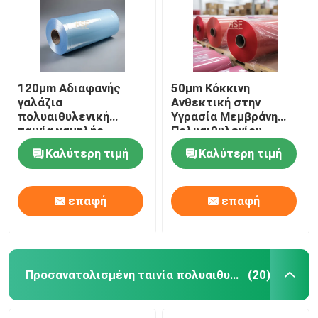
120μm Αδιαφανής
50μm Κόκκινη
γαλάζια
Ανθεκτική στην
πολυαιθυλενική
Υγρασία Μεμβράνη
ταινία χαμηλής
Πολυαιθυλενίου
πυκνότητας για
Χαμηλής Πυκνότητας
Καλύτερη τιμή
Καλύτερη τιμή
ιατρικές εφαρμογές
για Συσκευασία και
Γεωργία
επαφή
επαφή
Προσανατολισμένη ταινία πολυαιθυλενίου
(20)